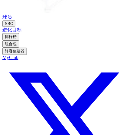
球员
SBC
进化
目标
排行榜
组合包
阵容创建器
MyClub