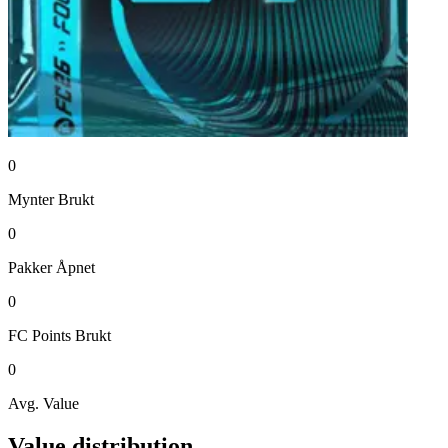
0
Mynter
Brukt
0
Pakker
Åpnet
0
FC Points
Brukt
0
Avg. Value
Value distribution