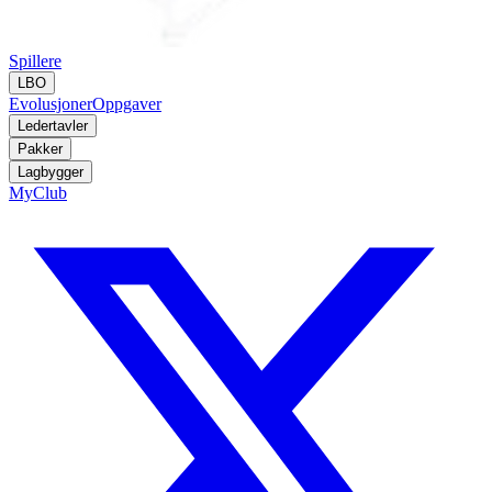
Spillere
LBO
Evolusjoner
Oppgaver
Ledertavler
Pakker
Lagbygger
MyClub