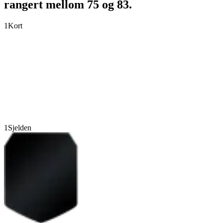
rangert mellom 75 og 83.
1
Kort
1
Sjelden