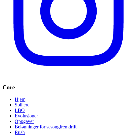
Core
Hjem
Spillere
LBO
Evolusjoner
Oppgaver
Belønninger for sesongfremdrift
Rush