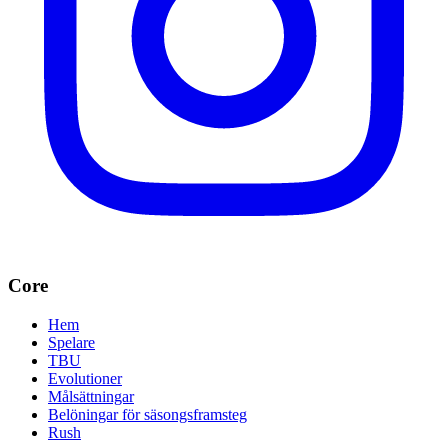
Core
Hem
Spelare
TBU
Evolutioner
Målsättningar
Belöningar för säsongsframsteg
Rush