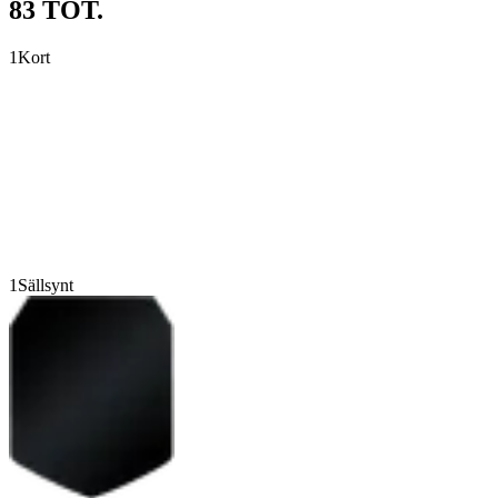
83 TOT.
1
Kort
1
Sällsynt