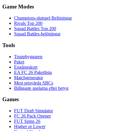
Game Modes
Champions-slutspel Belöningar
Rivals Top 200
Squad Battles Top 200
Squad Battles-belöningar
Tools
Truppbyggaren
Paket
Engångskort
EA FC 26 Paketlista
Matchgenerator
Mest prisvärda SBCs
Billigaste spelarna efter betyg
Games
FUT Draft Simulator
FC 26 Pack Opener
FUT Spins 26
Higher or Lower