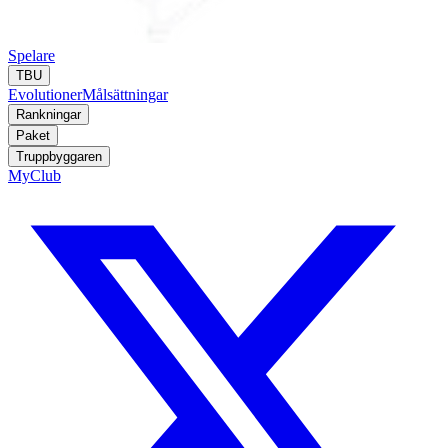
Spelare
TBU
Evolutioner
Målsättningar
Rankningar
Paket
Truppbyggaren
MyClub