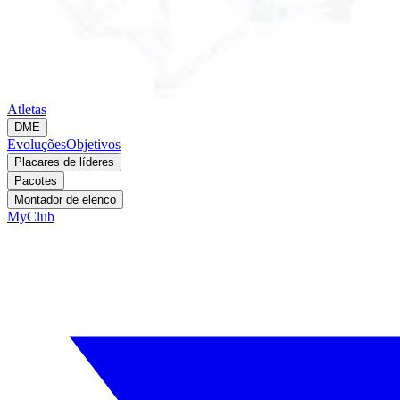
Atletas
DME
Evoluções
Objetivos
Placares de líderes
Pacotes
Montador de elenco
MyClub