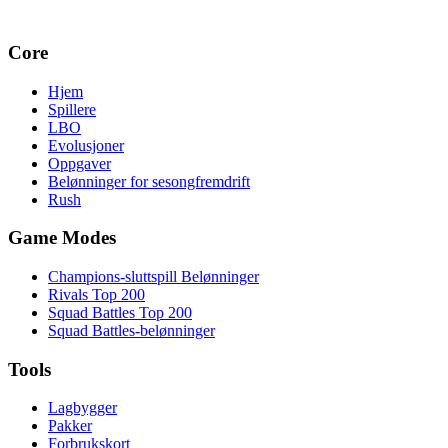
Core
Hjem
Spillere
LBO
Evolusjoner
Oppgaver
Belønninger for sesongfremdrift
Rush
Game Modes
Champions-sluttspill Belønninger
Rivals Top 200
Squad Battles Top 200
Squad Battles-belønninger
Tools
Lagbygger
Pakker
Forbrukskort