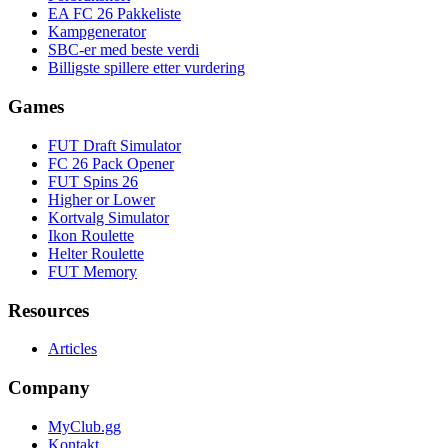
EA FC 26 Pakkeliste
Kampgenerator
SBC-er med beste verdi
Billigste spillere etter vurdering
Games
FUT Draft Simulator
FC 26 Pack Opener
FUT Spins 26
Higher or Lower
Kortvalg Simulator
Ikon Roulette
Helter Roulette
FUT Memory
Resources
Articles
Company
MyClub.gg
Kontakt