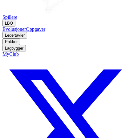
Spillere
LBO
Evolusjoner
Oppgaver
Ledertavler
Pakker
Lagbygger
MyClub