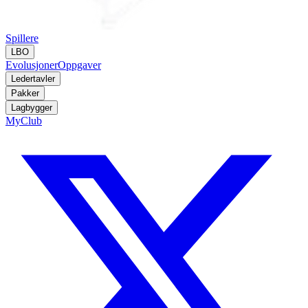
Spillere
LBO
Evolusjoner
Oppgaver
Ledertavler
Pakker
Lagbygger
MyClub