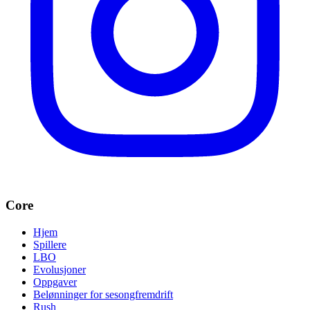
Core
Hjem
Spillere
LBO
Evolusjoner
Oppgaver
Belønninger for sesongfremdrift
Rush