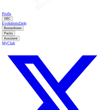
Profis
SBC
Evolutions
Ziele
Bestenlisten
Packs
Assistent
MyClub