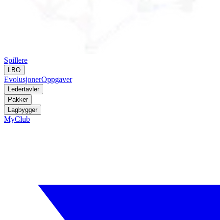
Spillere
LBO
Evolusjoner
Oppgaver
Ledertavler
Pakker
Lagbygger
MyClub