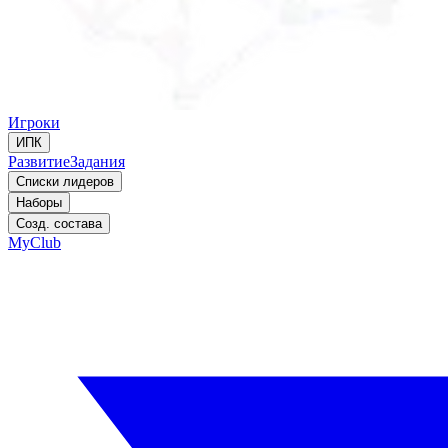
Игроки
ИПК
Развитие
Задания
Списки лидеров
Наборы
Созд. состава
MyClub