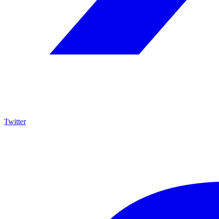
Twitter