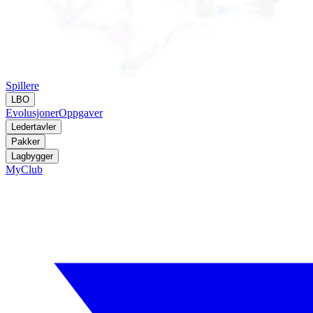
Spillere
LBO
Evolusjoner
Oppgaver
Ledertavler
Pakker
Lagbygger
MyClub