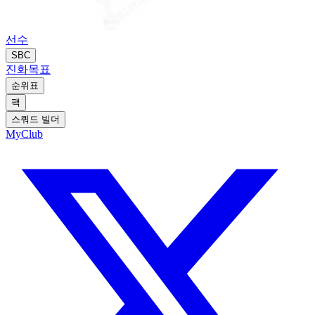
선수
SBC
진화
목표
순위표
팩
스쿼드 빌더
MyClub