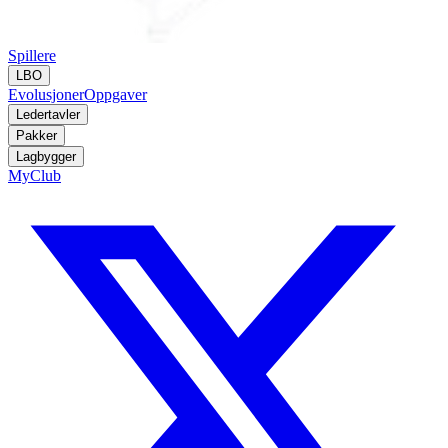
Spillere
LBO
Evolusjoner
Oppgaver
Ledertavler
Pakker
Lagbygger
MyClub