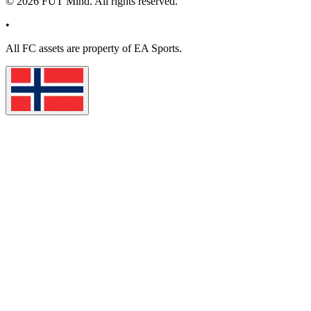
©
2026
FUT Mind. All rights reserved.
•
All
FC
assets are property of EA Sports.