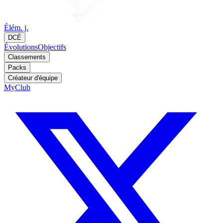
Élém. j.
DCÉ
Évolutions
Objectifs
Classements
Packs
Créateur d'équipe
MyClub