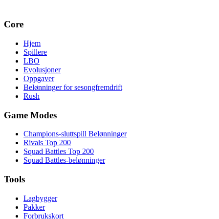
Core
Hjem
Spillere
LBO
Evolusjoner
Oppgaver
Belønninger for sesongfremdrift
Rush
Game Modes
Champions-sluttspill Belønninger
Rivals Top 200
Squad Battles Top 200
Squad Battles-belønninger
Tools
Lagbygger
Pakker
Forbrukskort