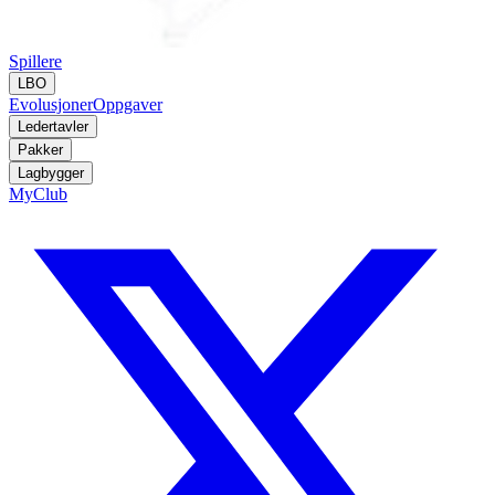
Spillere
LBO
Evolusjoner
Oppgaver
Ledertavler
Pakker
Lagbygger
MyClub