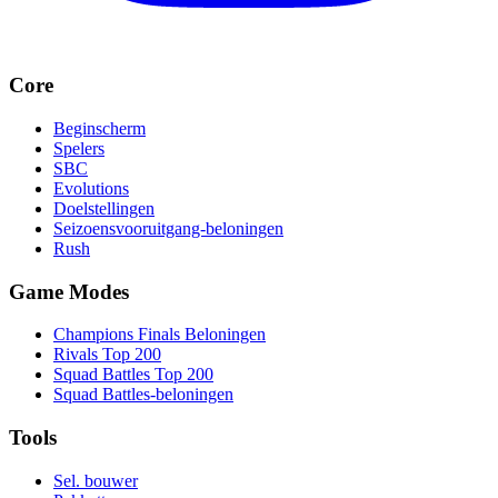
Core
Beginscherm
Spelers
SBC
Evolutions
Doelstellingen
Seizoensvooruitgang-beloningen
Rush
Game Modes
Champions Finals Beloningen
Rivals Top 200
Squad Battles Top 200
Squad Battles-beloningen
Tools
Sel. bouwer