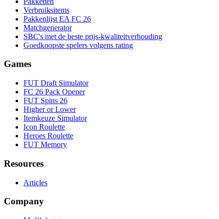
Pakketten
Verbruiksitems
Pakkenlijst EA FC 26
Matchgenerator
SBC's met de beste prijs-kwaliteitverhouding
Goedkoopste spelers volgens rating
Games
FUT Draft Simulator
FC 26 Pack Opener
FUT Spins 26
Higher or Lower
Itemkeuze Simulator
Icon Roulette
Heroes Roulette
FUT Memory
Resources
Articles
Company