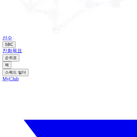
선수
SBC
진화
목표
순위표
팩
스쿼드 빌더
MyClub