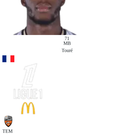
71
MB
Touré
TEM