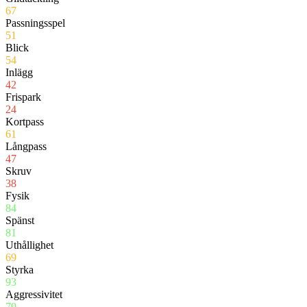
67
Passningsspel
51
Blick
54
Inlägg
42
Frispark
24
Kortpass
61
Långpass
47
Skruv
38
Fysik
84
Spänst
81
Uthållighet
69
Styrka
93
Aggressivitet
79