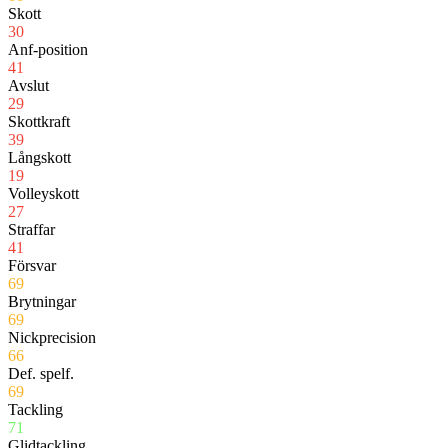
Skott
30
Anf-position
41
Avslut
29
Skottkraft
39
Långskott
19
Volleyskott
27
Straffar
41
Försvar
69
Brytningar
69
Nickprecision
66
Def. spelf.
69
Tackling
71
Glidtackling