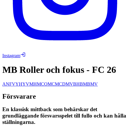
Instagram
MB Roller och fokus
-
FC 26
ANF
VY
HY
VM
HM
COM
CM
CDM
VB
HB
MB
MV
Försvarare
En klassisk mittback som behärskar det
grundläggande försvarsspelet till fullo och kan hålla
ställningarna.