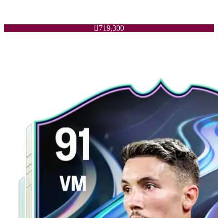

719,300