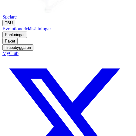
Spelare
TBU
Evolutioner
Målsättningar
Rankningar
Paket
Truppbyggaren
MyClub