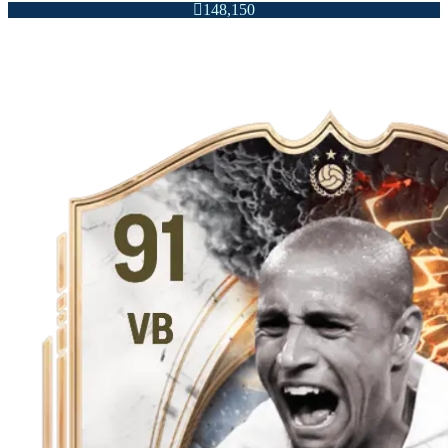

148,150