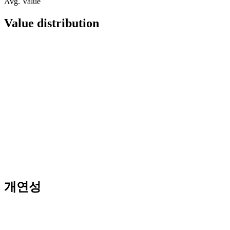
Avg. Value
Value distribution
개연성