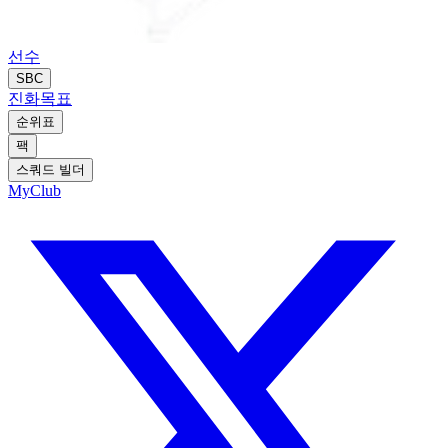
선수
SBC
진화
목표
순위표
팩
스쿼드 빌더
MyClub