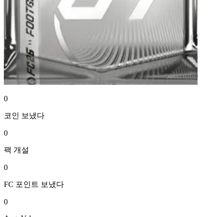
0
코인
보냈다
0
팩
개설
0
FC 포인트
보냈다
0