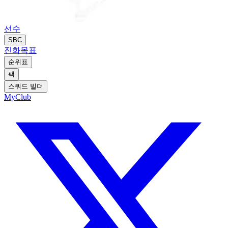
선수
SBC
진화
목표
순위표
팩
스쿼드 빌더
MyClub