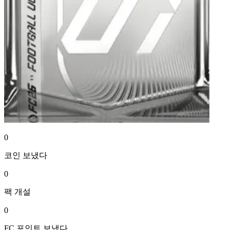
0
코인
보냈다
0
팩
개설
0
FC 포인트
보냈다