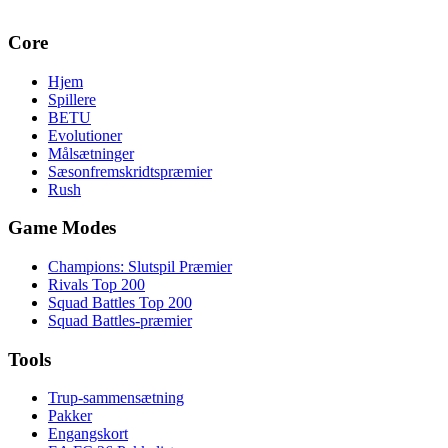
Core
Hjem
Spillere
BETU
Evolutioner
Målsætninger
Sæsonfremskridtspræmier
Rush
Game Modes
Champions: Slutspil Præmier
Rivals Top 200
Squad Battles Top 200
Squad Battles-præmier
Tools
Trup-sammensætning
Pakker
Engangskort