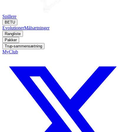
Spillere
BETU
Evolutioner
Målsætninger
Rangliste
Pakker
Trup-sammensætning
MyClub