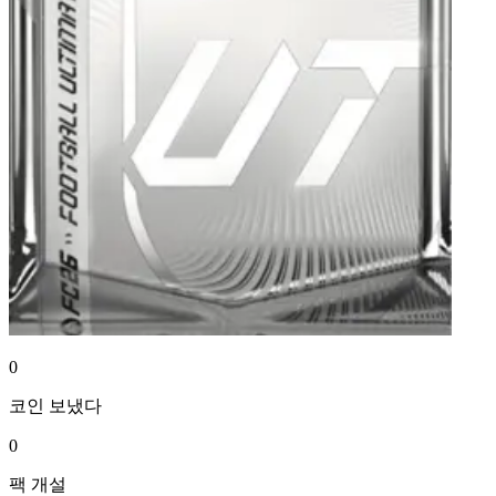
0
코인
보냈다
0
팩
개설