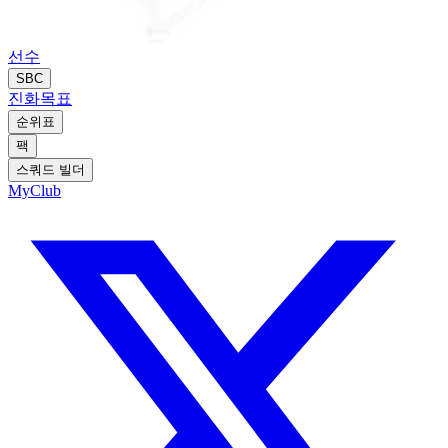
선수
SBC
진화
목표
순위표
팩
스쿼드 빌더
MyClub