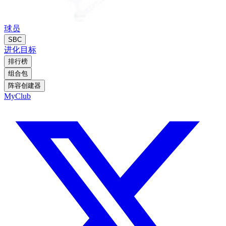
球员
SBC
进化
目标
排行榜
组合包
阵容创建器
MyClub