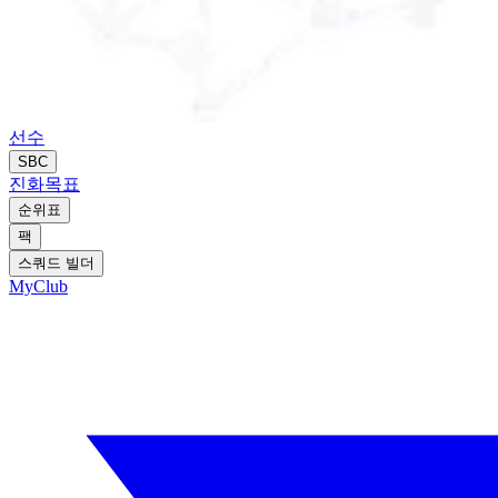
선수
SBC
진화
목표
순위표
팩
스쿼드 빌더
MyClub