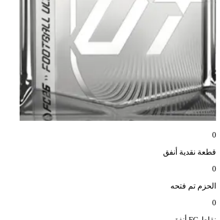
0
قطعة نقدية
أنفق
0
الحزم
تم فتحه
0
نقاط FC
أنفق