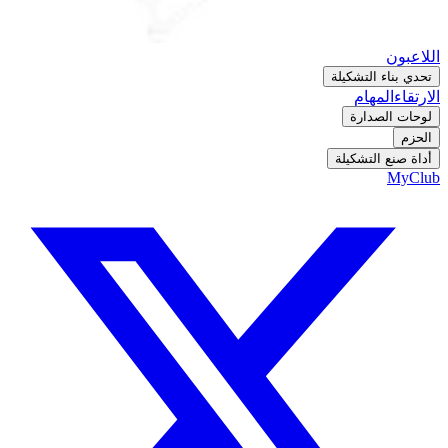
اللاعبون
تحدي بناء التشكيلة
الارتقاء
المهام
لوحات الصدارة
الحزم
أداة صنع التشكيلة
MyClub