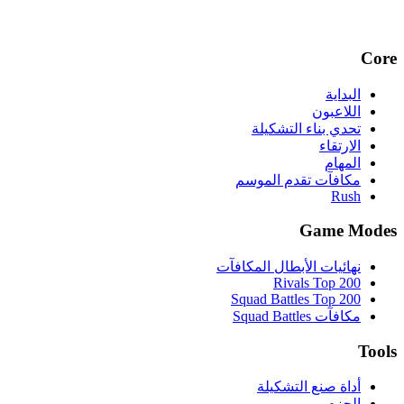
Core
البداية
اللاعبون
تحدي بناء التشكيلة
الارتقاء
المهام
مكافآت تقدم الموسم
Rush
Game Modes
نهائيات الأبطال المكافآت
Rivals Top 200
Squad Battles Top 200
مكافآت Squad Battles
Tools
أداة صنع التشكيلة
الحزم