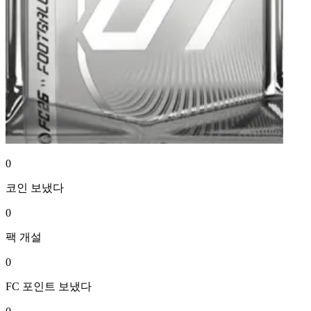
0
코인
보냈다
0
팩
개설
0
FC 포인트
보냈다