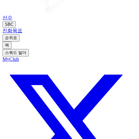
선수
SBC
진화
목표
순위표
팩
스쿼드 빌더
MyClub