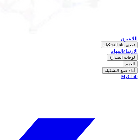
اللاعبون
تحدي بناء التشكيلة
الارتقاء
المهام
لوحات الصدارة
الحزم
أداة صنع التشكيلة
MyClub