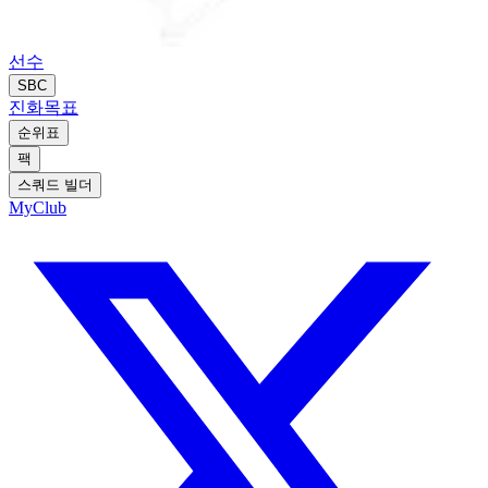
선수
SBC
진화
목표
순위표
팩
스쿼드 빌더
MyClub