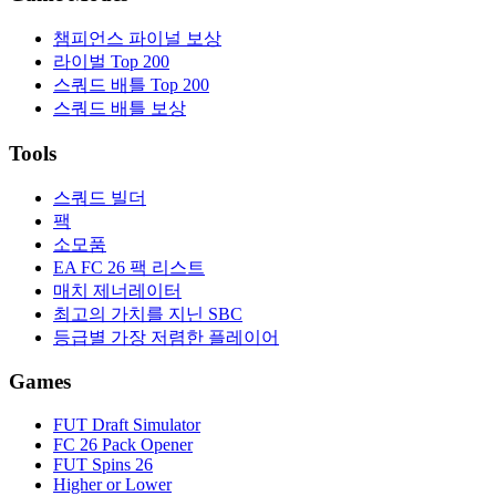
챔피언스 파이널 보상
라이벌 Top 200
스쿼드 배틀 Top 200
스쿼드 배틀 보상
Tools
스쿼드 빌더
팩
소모품
EA FC 26 팩 리스트
매치 제너레이터
최고의 가치를 지닌 SBC
등급별 가장 저렴한 플레이어
Games
FUT Draft Simulator
FC 26 Pack Opener
FUT Spins 26
Higher or Lower