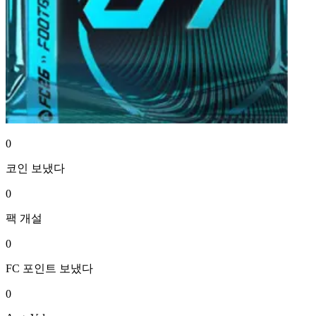
0
코인
보냈다
0
팩
개설
0
FC 포인트
보냈다
0