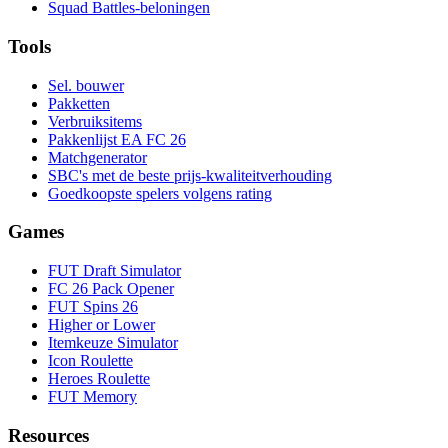
Squad Battles-beloningen
Tools
Sel. bouwer
Pakketten
Verbruiksitems
Pakkenlijst EA FC 26
Matchgenerator
SBC's met de beste prijs-kwaliteitverhouding
Goedkoopste spelers volgens rating
Games
FUT Draft Simulator
FC 26 Pack Opener
FUT Spins 26
Higher or Lower
Itemkeuze Simulator
Icon Roulette
Heroes Roulette
FUT Memory
Resources