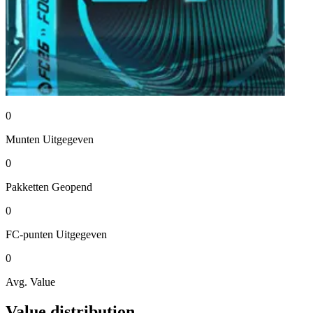
0
Munten
Uitgegeven
0
Pakketten
Geopend
0
FC-punten
Uitgegeven
0
Avg. Value
Value distribution