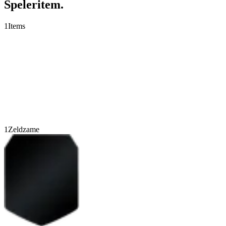
Speleritem.
1
Items
1
Zeldzame