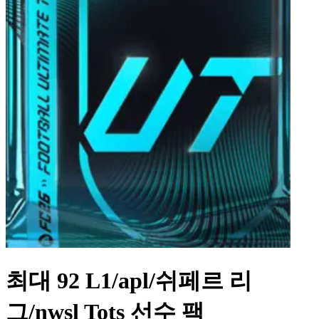
최대 92 L1/apl/쉬페르 리
그/nwsl Tots 선수 팩