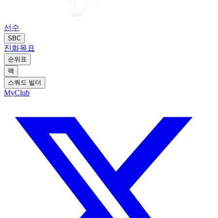
선수
SBC
진화
목표
순위표
팩
스쿼드 빌더
MyClub