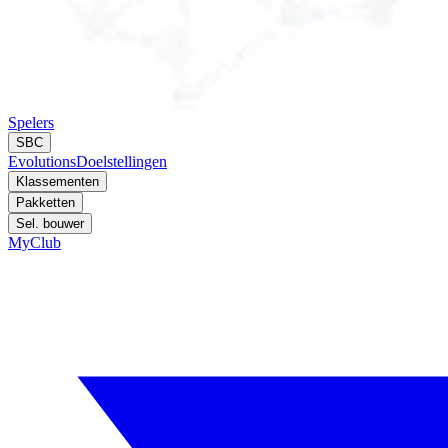
Spelers
SBC
Evolutions
Doelstellingen
Klassementen
Pakketten
Sel. bouwer
MyClub