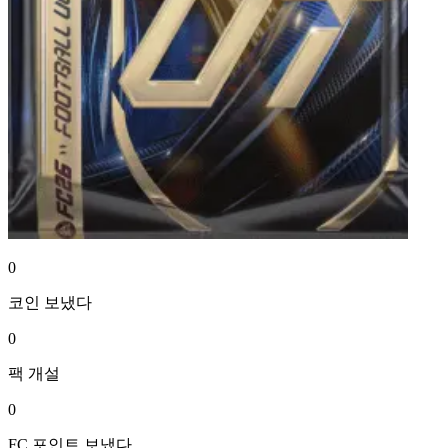
0
코인
보냈다
0
팩
개설
0
FC 포인트
보냈다