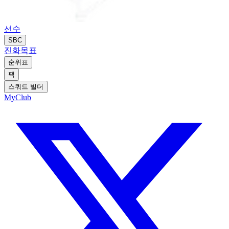
선수
SBC
진화
목표
순위표
팩
스쿼드 빌더
MyClub