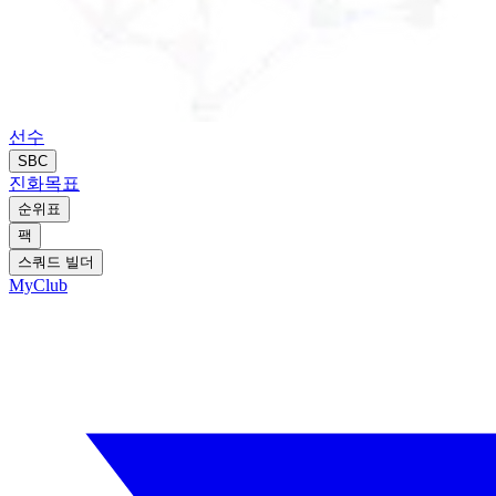
선수
SBC
진화
목표
순위표
팩
스쿼드 빌더
MyClub