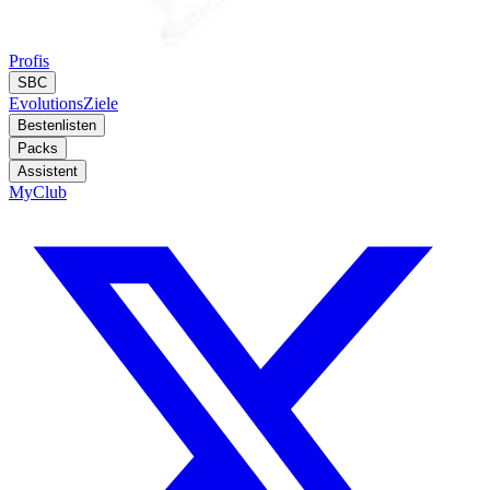
Profis
SBC
Evolutions
Ziele
Bestenlisten
Packs
Assistent
MyClub