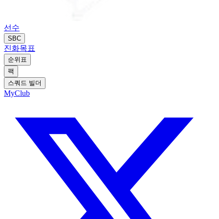
선수
SBC
진화
목표
순위표
팩
스쿼드 빌더
MyClub