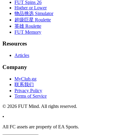
FUT Spins 26
Higher or Lower
物品挑选 Simulator
超级巨星 Roulette
英雄 Roulette
FUT Memory
Resources
Articles
Company
MyClub.gg
联系我们
Privacy Policy
Terms of Service
©
2026
FUT Mind. All rights reserved.
•
All
FC
assets are property of EA Sports.