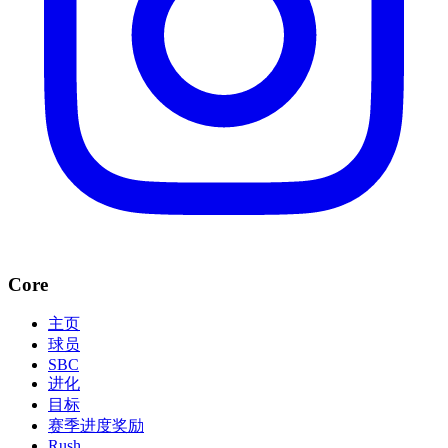
Core
主页
球员
SBC
进化
目标
赛季进度奖励
Rush