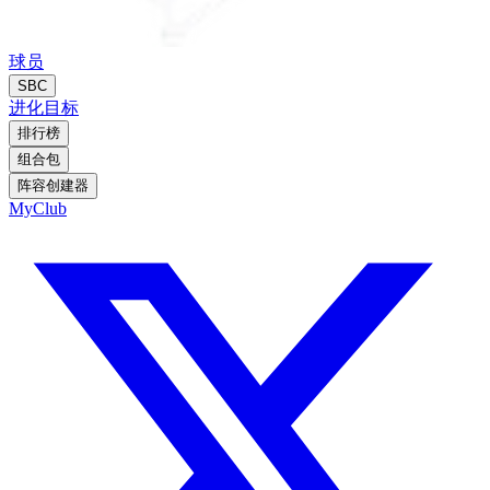
球员
SBC
进化
目标
排行榜
组合包
阵容创建器
MyClub