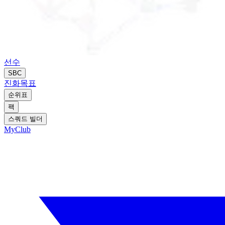
선수
SBC
진화
목표
순위표
팩
스쿼드 빌더
MyClub