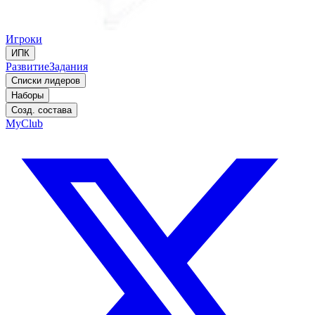
Игроки
ИПК
Развитие
Задания
Списки лидеров
Наборы
Созд. состава
MyClub