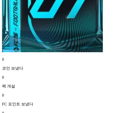
0
코인
보냈다
0
팩
개설
0
FC 포인트
보냈다