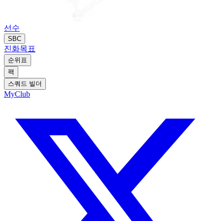
선수
SBC
진화
목표
순위표
팩
스쿼드 빌더
MyClub