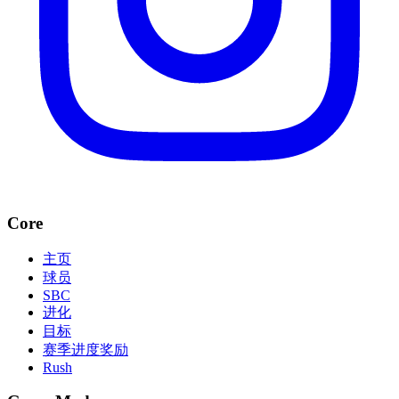
Core
主页
球员
SBC
进化
目标
赛季进度奖励
Rush