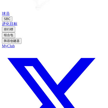
球员
SBC
进化
目标
排行榜
组合包
阵容创建器
MyClub