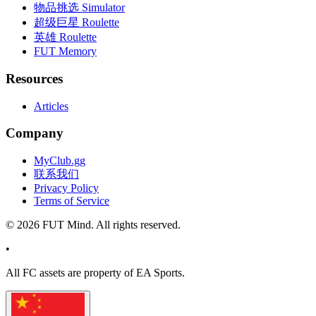
物品挑选 Simulator
超级巨星 Roulette
英雄 Roulette
FUT Memory
Resources
Articles
Company
MyClub.gg
联系我们
Privacy Policy
Terms of Service
©
2026
FUT Mind. All rights reserved.
•
All
FC
assets are property of EA Sports.