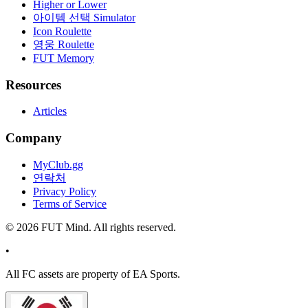
Higher or Lower
아이템 선택 Simulator
Icon Roulette
영웅 Roulette
FUT Memory
Resources
Articles
Company
MyClub.gg
연락처
Privacy Policy
Terms of Service
©
2026
FUT Mind. All rights reserved.
•
All
FC
assets are property of EA Sports.