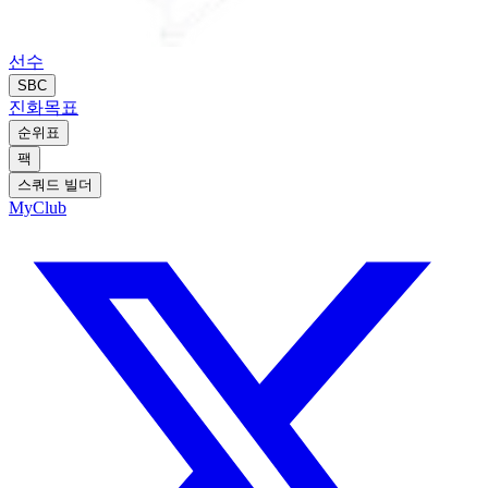
선수
SBC
진화
목표
순위표
팩
스쿼드 빌더
MyClub