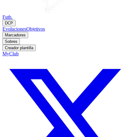
Futb.
DCP
Evoluciones
Objetivos
Marcadores
Sobres
Creador plantilla
MyClub