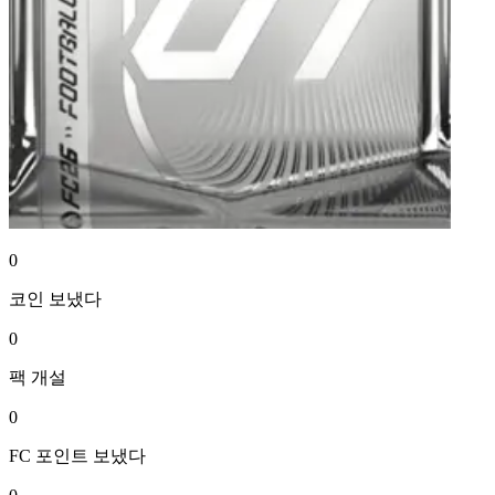
0
코인
보냈다
0
팩
개설
0
FC 포인트
보냈다