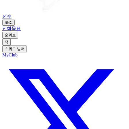
선수
SBC
진화
목표
순위표
팩
스쿼드 빌더
MyClub