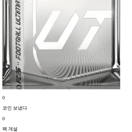
0
코인
보냈다
0
팩
개설