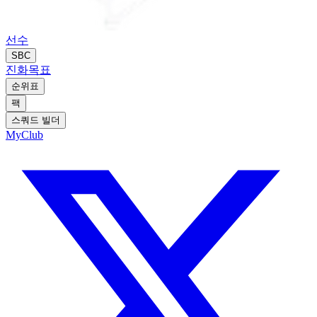
선수
SBC
진화
목표
순위표
팩
스쿼드 빌더
MyClub