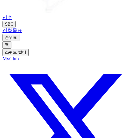
선수
SBC
진화
목표
순위표
팩
스쿼드 빌더
MyClub