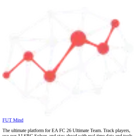
FUT Mind
The ultimate platform for EA FC
26
Ultimate Team. Track players,
use our AI SBC Solver, and stay ahead with real-time data and tools.