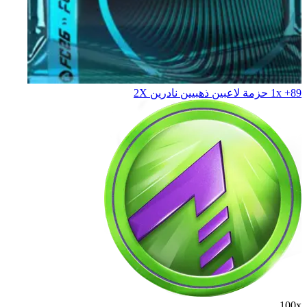
1x +89 حزمة لاعبين ذهبيين نادرين X‏2
100x