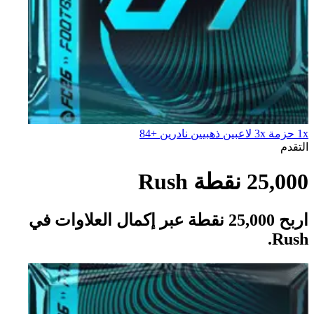
1x حزمة 3x لاعبين ذهبيين نادرين +84
التقدم
25,000 نقطة Rush
اربح 25,000 نقطة عبر إكمال العلاوات في
Rush.