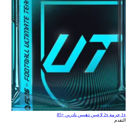
1x حزمة 2x لاعبين ذهبيين نادرين +85
التقدم