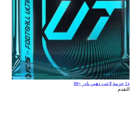
1x حزمة لاعب ذهبي نادر +88
التقدم