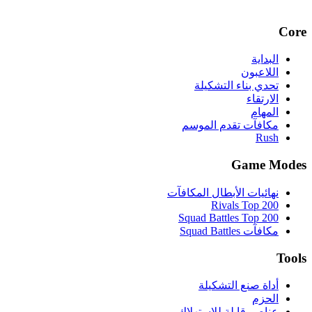
Core
البداية
اللاعبون
تحدي بناء التشكيلة
الارتقاء
المهام
مكافآت تقدم الموسم
Rush
Game Modes
نهائيات الأبطال المكافآت
Rivals Top 200
Squad Battles Top 200
مكافآت Squad Battles
Tools
أداة صنع التشكيلة
الحزم
عناصر قابلة للاستهلاك