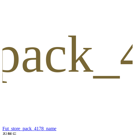
_pack
Fut_store_pack_4178_name
진행도