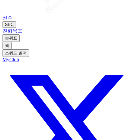
선수
SBC
진화
목표
순위표
팩
스쿼드 빌더
MyClub