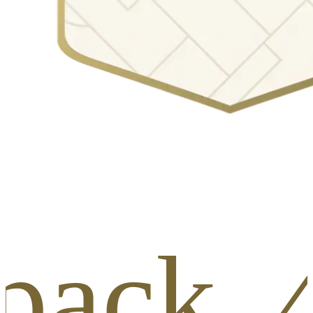
_pack