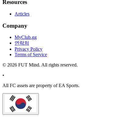
Resources
Articles
Company
MyClub.gg
연락처
Privacy Policy
Terms of Service
©
2026
FUT Mind. All rights reserved.
•
All
FC
assets are property of EA Sports.