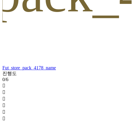
Fut_store_pack_4178_name
진행도
0/6





