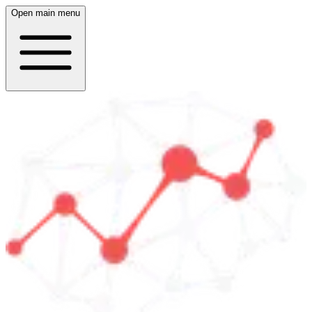
Open main menu