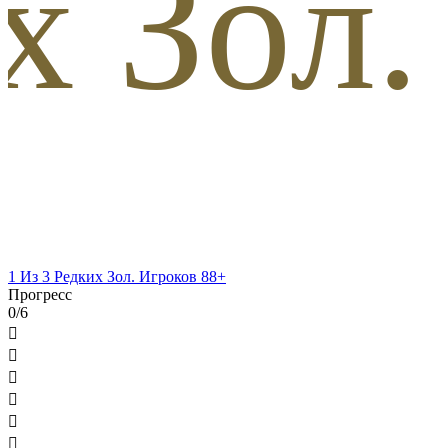
х Зол
1 Из 3 Редких Зол. Игроков 88+
Прогресс
0/6





