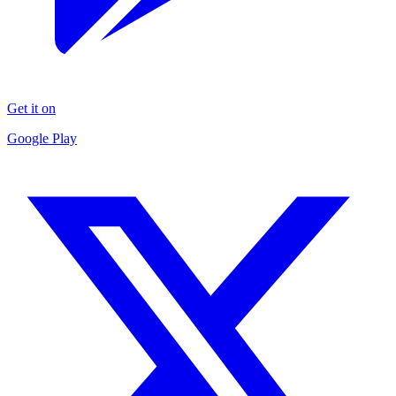
Get it on
Google Play