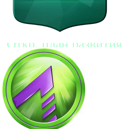
Откр. план развития