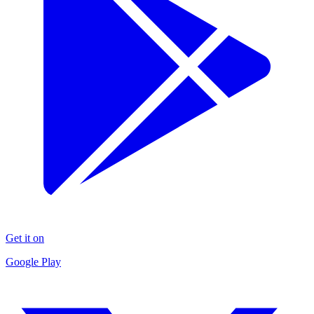
Get it on
Google Play