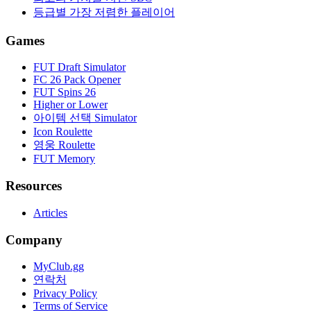
등급별 가장 저렴한 플레이어
Games
FUT Draft Simulator
FC 26 Pack Opener
FUT Spins 26
Higher or Lower
아이템 선택 Simulator
Icon Roulette
영웅 Roulette
FUT Memory
Resources
Articles
Company
MyClub.gg
연락처
Privacy Policy
Terms of Service