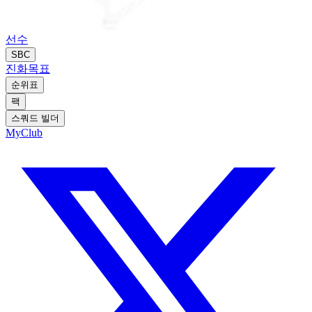
선수
SBC
진화
목표
순위표
팩
스쿼드 빌더
MyClub