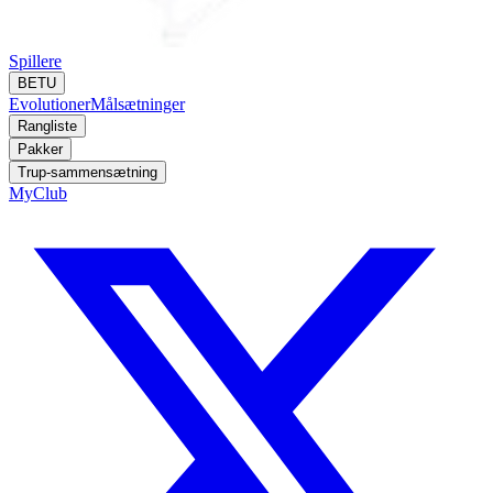
Spillere
BETU
Evolutioner
Målsætninger
Rangliste
Pakker
Trup-sammensætning
MyClub